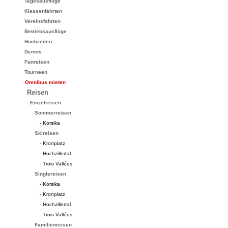
Tagesausflüge
Klassenfahrten
Vereinsfahrten
Betriebsausflüge
Hochzeiten
Demos
Fanreisen
Tourneen
Omnibus mieten
Reisen
Einzelreisen
Sommerreisen
- Korsika
Skireisen
- Kronplatz
- Hochzillertal
- Trois Vallées
Singlereisen
- Korsika
- Kronplatz
- Hochzillertal
- Trois Vallées
Familienreisen