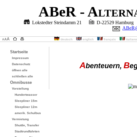
ABeR
- Altern
Lokstedter Steindamm 21
D-22529 Hambu
ABeR
A
A
deutsch
english
français
italiano
A
Startseite
Impressum
A
B
benteuern,
e
Datenschutz
öffnen alle
schließen alle
Omnibusse
Vorstellung
Hundertwasser
Sleepliner 15m
Sleepliner 12m
amerik. Schulbus
Vermietung
Shuttle, Transfer
Stadtrundfahrten