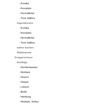
- Korsika
- Kronplatz
- Hochzillertal
- Trois Vallées
Jugendreisen
- Korsika
- Kronplatz
- Hochzillertal
- Trois Vallées
online buchen
Abfahrtsorte
Gruppenreisen
Ausflüge
- Hundertwasser
- Nordsee
- Husum
- Ostsee
- Lübeck
- Berlin
- Hamburg
- Heidepk. Soltau